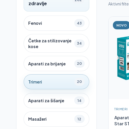
zdravlje
Aktivni filte
Fenovi
43
NOVO
Četke za stilizovanje
34
kose
Aparati za brijanje
20
Trimeri
20
Aparati za šišanje
14
TRIMERI
Aparat
Masažeri
12
Star S