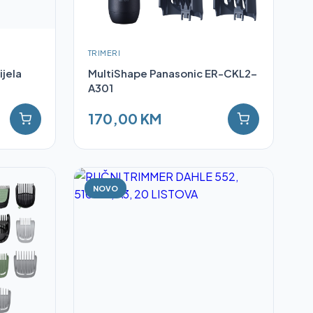
TRIMERI
ijela
MultiShape Panasonic ER-CKL2-
A301
170,00 KM
NOVO