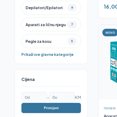
16,0
Depilatori/Epilatori
9
Aparati za ličnu njegu
7
NOVO
Pegle za kosu
5
Prikaži sve glavne kategorije
Cijena
-
KM
Primijeni
TRIMERI
Aparat