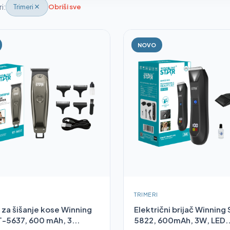
ri:
Trimeri
Obriši sve
NOVO
TRIMERI
 za šišanje kose Winning
Električni brijač Winning
T-5637, 600 mAh, 3...
5822, 600mAh, 3W, LED..