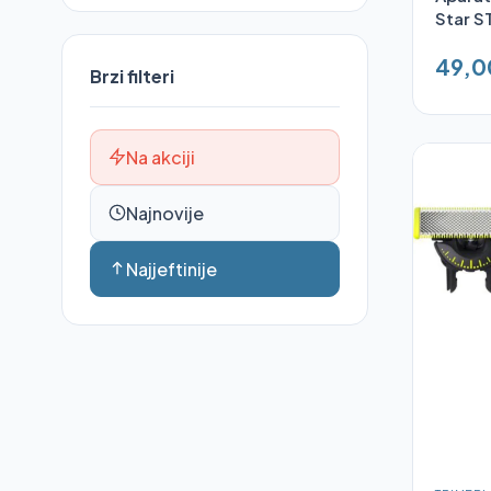
Star S
49,0
Brzi filteri
Na akciji
Najnovije
Najjeftinije