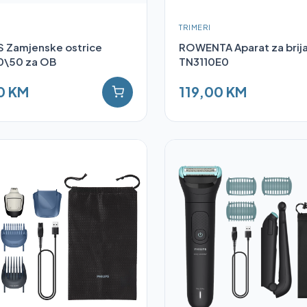
TRIMERI
S Zamjenske ostrice
ROWENTA Aparat za brij
\50 za OB
TN3110E0
0 KM
119,00 KM