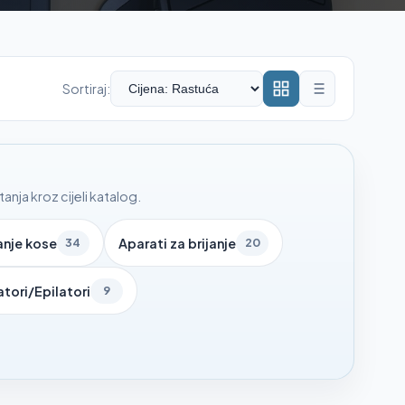
Sortiraj:
nja kroz cijeli katalog.
anje kose
Aparati za brijanje
34
20
atori/Epilatori
9