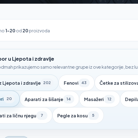
ano
1-20
od
20
proizvoda
bor u Ljepota i zdravlje
dmah prikazujemo samo relevantne grupe iz ove kategorije, bez luta
z Ljepota i zdravlje
Fenovi
Četke za stilizov
202
43
ri
20
Aparati za šišanje
Masažeri
Depil
14
12
ti za ličnu njegu
Pegle za kosu
7
5