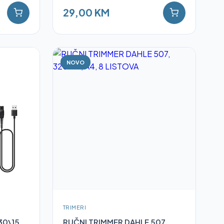
29,00 KM
NOVO
TRIMERI
30\15
RUČNI TRIMMER DAHLE 507,