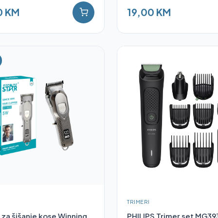
0 KM
19,00 KM
TRIMERI
 za šišanje kose Winning
PHILIPS Trimer set MG39