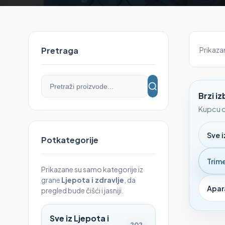
Prikaz
Pretraga
Brzi iz
Kupcu o
Sve i
Potkategorije
Trime
Prikazane su samo kategorije iz
grane
Ljepota i zdravlje
, da
Apara
pregled bude čišći i jasniji.
Sve iz Ljepota i
202