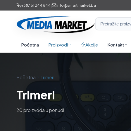
Preskoči
+387 51 244 844
|
info@smartmarket.ba
na
sadržaj
Smart
Market
i
Početna
Proizvodi
Akcije
Kontakt
Media
Market
Početna
Trimeri
Trimeri
20 proizvoda u ponudi