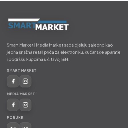
Smart
Market
Smart Market i Media Market sada djeluju zajedno kao
i
jedna snažna retail priča za elektroniku, kućanske aparate
Media
i podršku kupcima u čitavoj BiH.
Market
SMART MARKET
MEDIA MARKET
PORUKE