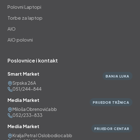
Polovni Laptopi
Torbe za laptop
AIO
AIO polovni
Poslovnice i kontakt
Smart Market
BANJA LUKA
Srpska 26A
051/244-844
Media Market
PRIJEDOR TRŽNICA
Miloša Obrenovića bb
052/233-833
Media Market
PRIJEDOR CENTAR
Kralja Petra I Oslobodioca bb