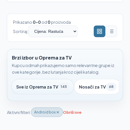
Prikazano
0-0
od
0
proizvoda
Sortiraj:
Brzi izbor u Oprema za TV
Kupcu odmah prikazujemo samo relevantne grupe iz
ove kategorije, bez lutanja kroz cijeli katalog.
Sve iz Oprema za TV
Nosači za TV
S
145
68
Aktivni filteri:
Obriši sve
Android box