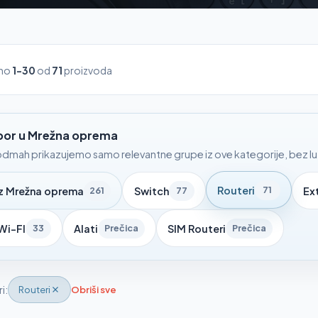
ano
1-30
od
71
proizvoda
zbor u Mrežna oprema
dmah prikazujemo samo relevantne grupe iz ove kategorije, bez luta
Routeri
71
iz Mrežna oprema
Switch
Ex
261
77
Wi-FI
Alati
SIM Routeri
33
Prečica
Prečica
ri:
Routeri
Obriši sve