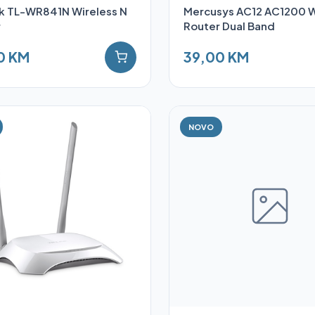
k TL-WR841N Wireless N
Mercusys AC12 AC1200 W
r
Router Dual Band
0 KM
39,00 KM
NOVO