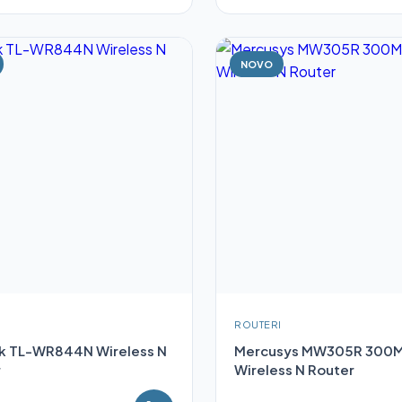
NOVO
I
ROUTERI
k TL-WR844N Wireless N
Mercusys MW305R 300
r
Wireless N Router