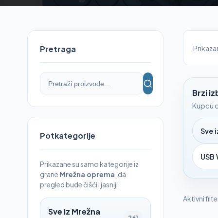
Prikaz
Pretraga
Brzi i
Kupcu o
Sve 
Potkategorije
USB 
Prikazane su samo kategorije iz
grane
Mrežna oprema
, da
pregled bude čišći i jasniji.
Aktivni filte
Sve iz Mrežna
261