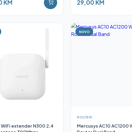
0 KM
29,00 KM
NOVO
I
ROUTERI
 WiFi extender N300 2,4
Mercusys AC10 AC1200 W
2 antene 300Mbps
Router Dual Band