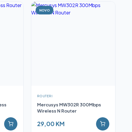
NOVO
ROUTERI
ess
Mercusys MW302R 300Mbps
Wireless N Router
29,00 KM