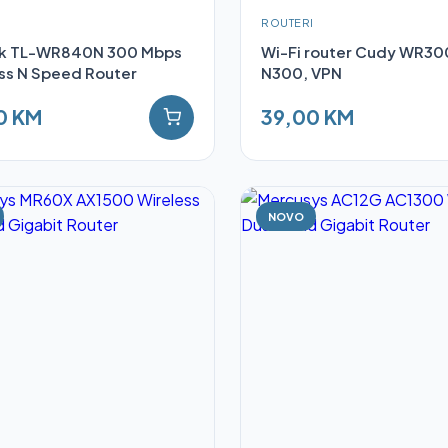
I
ROUTERI
nk TL-WR840N 300 Mbps
Wi-Fi router Cudy WR30
ss N Speed Router
N300, VPN
0 KM
39,00 KM
NOVO