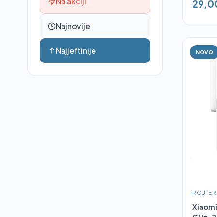
Na akciji
29,0
Najnovije
Najjeftinije
NOVO
ROUTER
Xiaomi
GHz, 