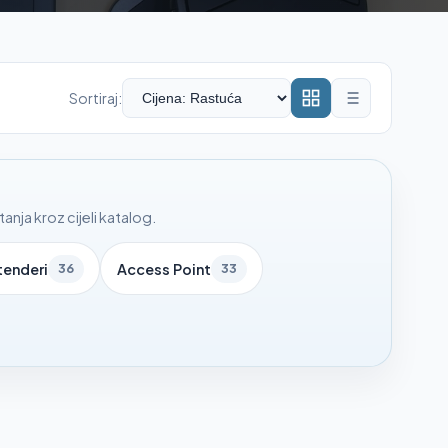
Sortiraj:
nja kroz cijeli katalog.
tenderi
Access Point
36
33