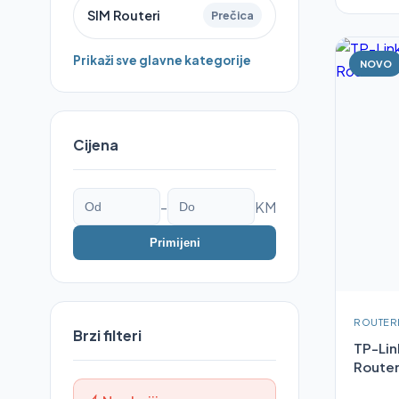
SIM Routeri
Prečica
Prikaži sve glavne kategorije
NOVO
Cijena
-
KM
Primijeni
ROUTER
Brzi filteri
TP-Lin
Route