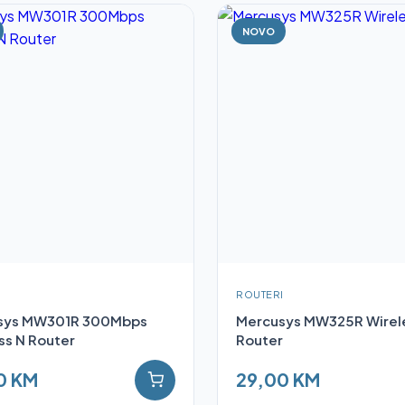
NOVO
I
ROUTERI
sys MW301R 300Mbps
Mercusys MW325R Wirel
ss N Router
Router
0 KM
29,00 KM