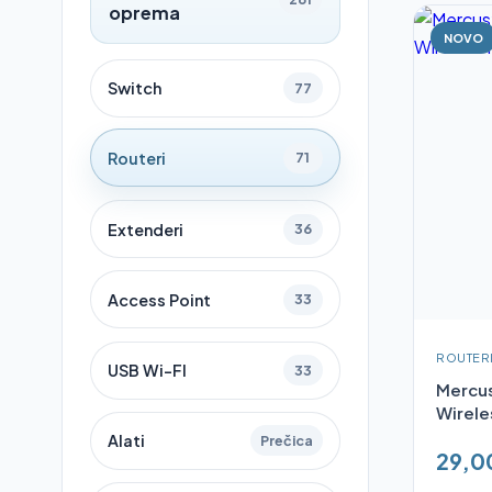
oprema
NOVO
Switch
77
Routeri
71
Extenderi
36
Access Point
33
ROUTER
USB Wi-FI
33
Mercu
Wirele
Alati
Prečica
29,0