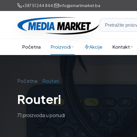
Preskoči
+387 51 244 844
|
info@smartmarket.ba
na
sadržaj
Smart
Market
i
Početna
Proizvodi
Akcije
Kontakt
Media
Market
Početna
Routeri
Routeri
71 proizvoda u ponudi