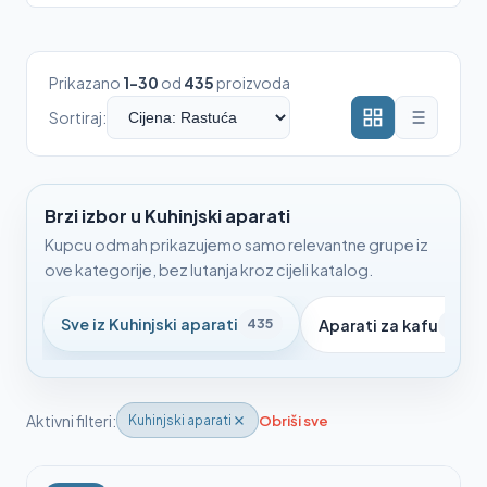
Prikazano
1-30
od
435
proizvoda
Sortiraj:
Brzi izbor u Kuhinjski aparati
Kupcu odmah prikazujemo samo relevantne grupe iz
ove kategorije, bez lutanja kroz cijeli katalog.
Sve iz Kuhinjski aparati
435
Aparati za kafu
79
Aktivni filteri:
Obriši sve
Kuhinjski aparati