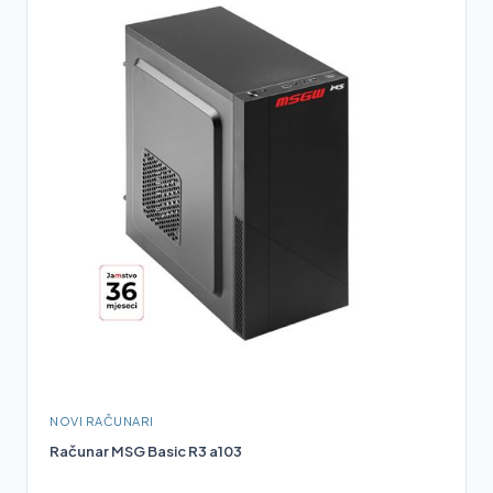
NOVI RAČUNARI
Računar MSG Basic R3 a103