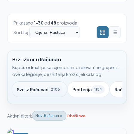
Prikazano
1-30
od
48
proizvoda
Sortiraj:
Brzi izbor u Računari
Kupcu odmah prikazujemo samo relevantne grupe iz
ove kategorije, bez lutanja kroz cijeli katalog.
Sve iz Računari
Periferija
Računar
2106
1154
Aktivni filteri:
Obriši sve
Novi Računari