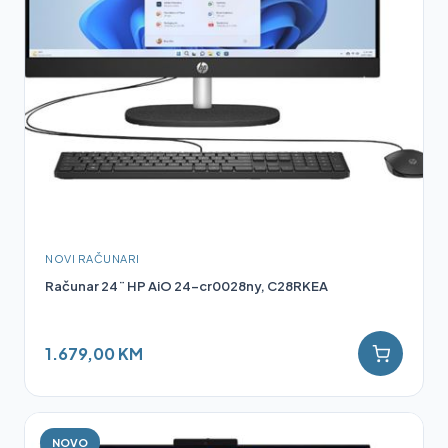
NOVI RAČUNARI
Računar 24¨ HP AiO 24-cr0028ny, C28RKEA
1.679,00 KM
NOVO