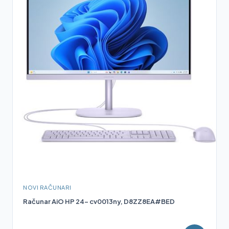
NOVI RAČUNARI
Računar AiO HP 24- cv0013ny, D8ZZ8EA#BED