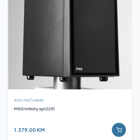
NOVI RAČUNARI
MSG Infinity sp12251
1.379,00 KM