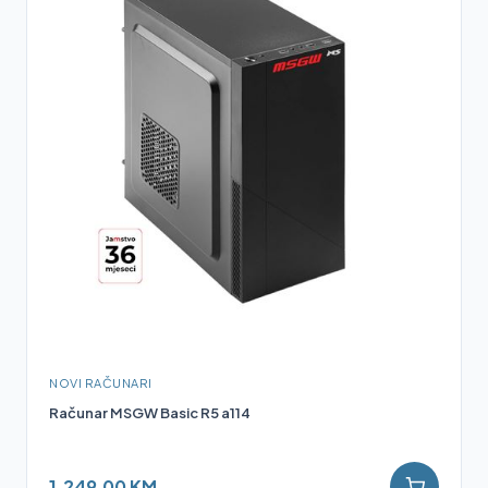
NOVI RAČUNARI
Računar MSGW Basic R5 a114
1.249,00 KM