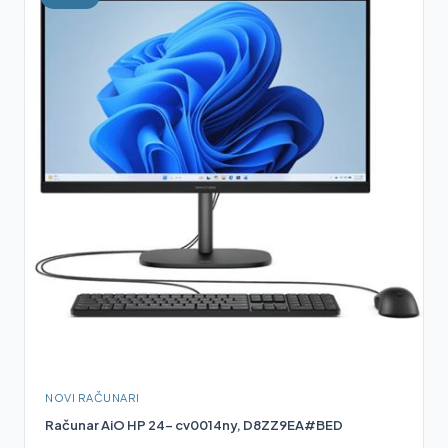
NOVI RAČUNARI
Računar AiO HP 24- cv0014ny, D8ZZ9EA#BED