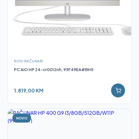
NOVI RAČUNARI
PC AiO HP 24-cr0012nh, 93F49EA#BH5
1.819,00 KM
NOVO