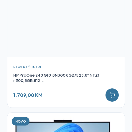
NOVI RAČUNARI
HP ProOne 240 G10 i3N300 8GB/5 23,8" NT,i3
n300,8GB,512...
1.709,00 KM
NOVO