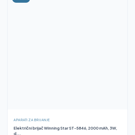
APARATI ZA BRIJANJE
Električni brijač Winning Star ST-5846, 2000 mAh, 3W,
d...