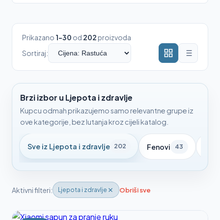
Prikazano
1-30
od
202
proizvoda
Sortiraj:
Brzi izbor u Ljepota i zdravlje
Kupcu odmah prikazujemo samo relevantne grupe iz
ove kategorije, bez lutanja kroz cijeli katalog.
Sve iz Ljepota i zdravlje
202
Fenovi
Četk
43
Aktivni filteri:
Obriši sve
Ljepota i zdravlje