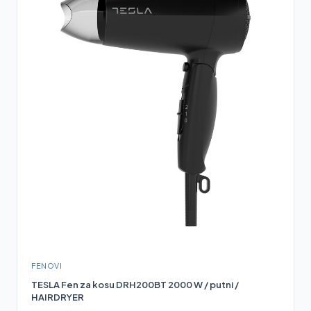
FENOVI
TESLA Fen za kosu DRH200BT 2000 W / putni /
HAIRDRYER