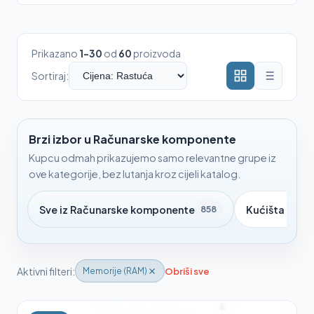
Prikazano
1-30
od
60
proizvoda
Sortiraj:
Brzi izbor u Računarske komponente
Kupcu odmah prikazujemo samo relevantne grupe iz
ove kategorije, bez lutanja kroz cijeli katalog.
Sve iz Računarske komponente
Kućišta (praz
858
Aktivni filteri:
Obriši sve
Memorije (RAM)