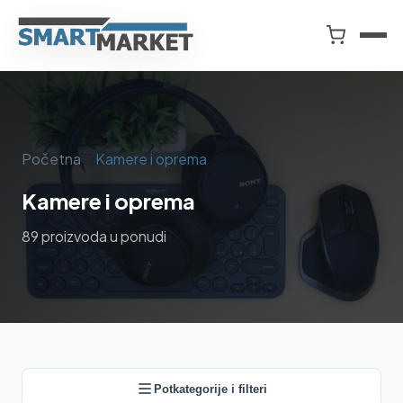
Preskoči
na
Smart
sadržaj
Market
i
Media
Market
Početna
Kamere i oprema
Kamere i oprema
89 proizvoda u ponudi
Potkategorije i filteri