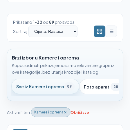
Prikazano
1-30
od
89
proizvoda
Sortiraj:
Brzi izbor u Kamere i oprema
Kupcu odmah prikazujemo samo relevantne grupe iz
ove kategorije, bez lutanja kroz cijeli katalog.
Sve iz Kamere i oprema
89
Foto aparati
28
Aktivni filteri:
Obriši sve
Kamere i oprema