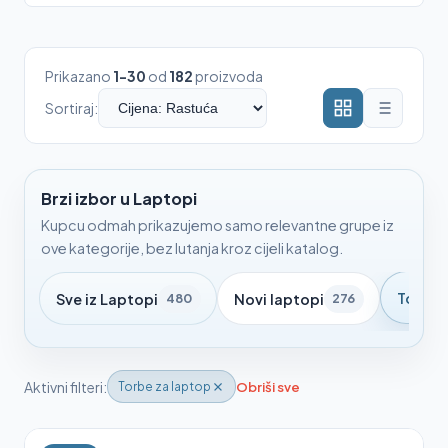
Prikazano
1-30
od
182
proizvoda
Sortiraj:
Brzi izbor u Laptopi
Kupcu odmah prikazujemo samo relevantne grupe iz
ove kategorije, bez lutanja kroz cijeli katalog.
Torbe 
Sve iz Laptopi
Novi laptopi
480
276
Aktivni filteri:
Obriši sve
Torbe za laptop