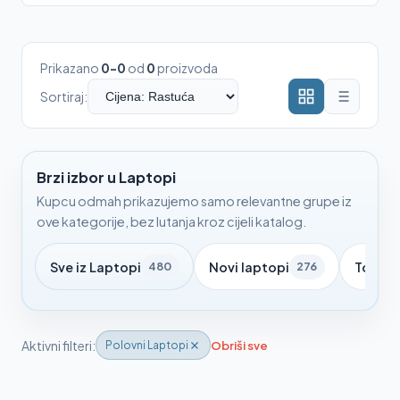
Prikazano
0-0
od
0
proizvoda
Sortiraj:
Brzi izbor u Laptopi
Kupcu odmah prikazujemo samo relevantne grupe iz
ove kategorije, bez lutanja kroz cijeli katalog.
Sve iz Laptopi
Novi laptopi
Torbe 
480
276
Aktivni filteri:
Obriši sve
Polovni Laptopi