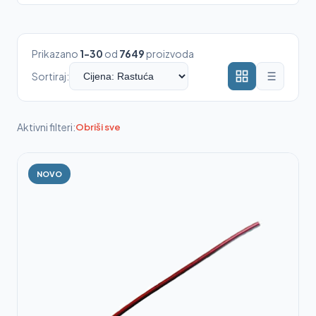
Prikazano
1-30
od
7649
proizvoda
Sortiraj:
Aktivni filteri:
Obriši sve
NOVO