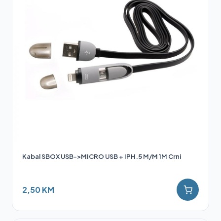
Kabal SBOX USB->MICRO USB + IPH.5 M/M 1M Crni
2,50 KM