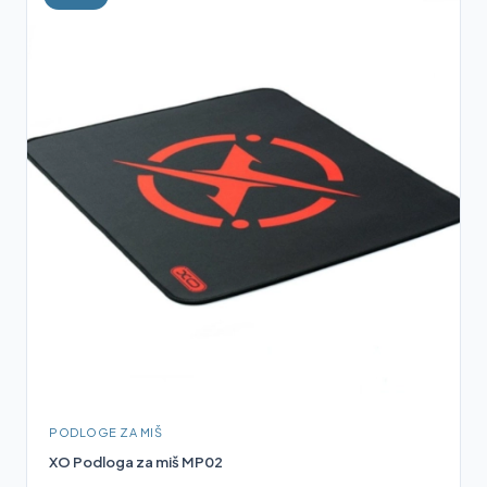
PODLOGE ZA MIŠ
XO Podloga za miš MP02