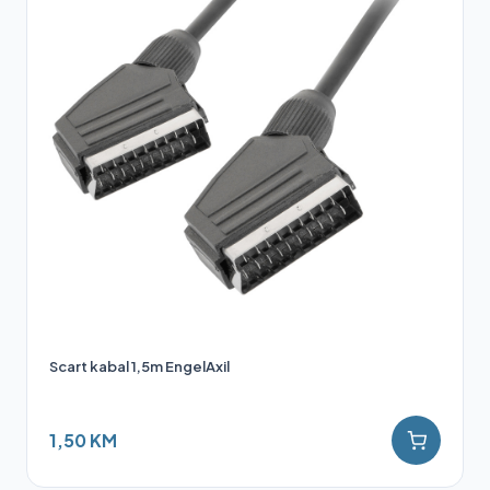
Scart kabal 1,5m EngelAxil
1,50 KM