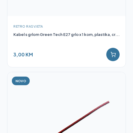
RETRO RASVJETA
Kabel s grlom Green Tech E27 grlo x 1 kom, plastika, cr...
3,00 KM
NOVO