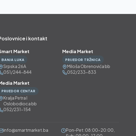
Poslovnice i kontakt
Smart Market
Media Market
BANJA LUKA
PRIJEDOR TRŽNICA
Srpska 26A
Miloša Obrenovića bb
051/244-844
052/233-833
Media Market
PRIJEDOR CENTAR
Kralja Petra I
Oslobodioca bb
052/231-154
info@smartmarket.ba
Pon-Pet: 08:00-20:00,
Sub: 09:00-17:00