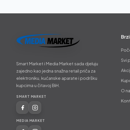
Brzi
Smart
Poč
Market
Svi 
Smart Market i Media Market sada djeluju
i
Akci
zajedno kao jedna snažna retail priča za
Media
elektroniku, kućanske aparate i podršku
Kupo
Market
kupcima u čitavoj BiH.
O n
SMART MARKET
Kon
MEDIA MARKET