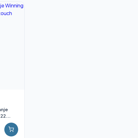
anje
22...