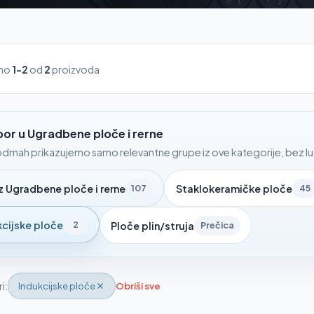
ano
1-2
od
2
proizvoda
zbor u Ugradbene ploče i rerne
dmah prikazujemo samo relevantne grupe iz ove kategorije, bez luta
z Ugradbene ploče i rerne
Staklokeramičke ploče
107
45
kcijske ploče
2
Ploče plin/struja
Prečica
ri:
Indukcijske ploče
Obriši sve