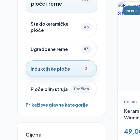
ploče i rerne
NOVO
Staklokeramičke
45
ploče
Ugradbene rerne
43
Indukcijske ploče
2
Ploče plin/struja
Prečica
INDUKCI
Prikaži sve glavne kategorije
Kerami
Winnin
49,0
Cijena