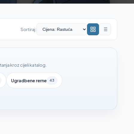
Sortiraj:
nja kroz cijeli katalog.
Ugradbene rerne
43