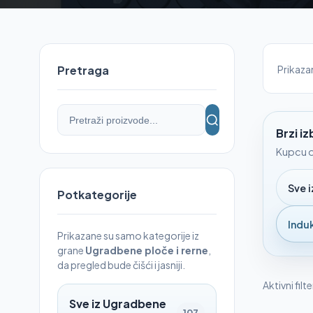
Prikaz
Pretraga
Brzi i
Kupcu o
Sve i
Potkategorije
Indu
Prikazane su samo kategorije iz
grane
Ugradbene ploče i rerne
,
da pregled bude čišći i jasniji.
Aktivni filte
Sve iz Ugradbene
107