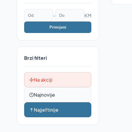
-
KM
Primijeni
Brzi filteri
Na akciji
Najnovije
Najjeftinije