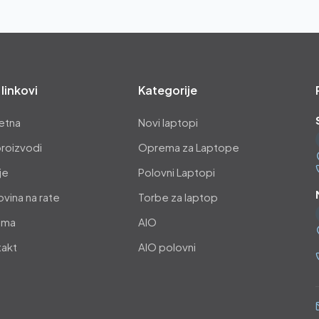
 linkovi
Kategorije
etna
Novi laptopi
proizvodi
Oprema za Laptope
je
Polovni Laptopi
vina na rate
Torbe za laptop
ama
AIO
takt
AIO polovni