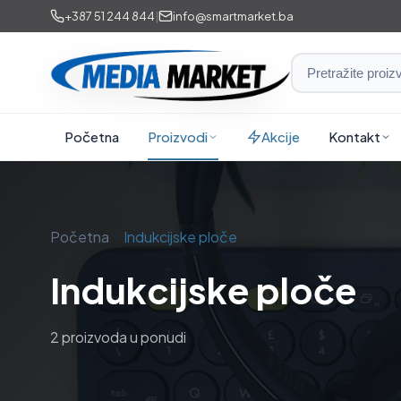
Preskoči
+387 51 244 844
|
info@smartmarket.ba
na
sadržaj
Smart
Market
i
Početna
Proizvodi
Akcije
Kontakt
Media
Market
Početna
Indukcijske ploče
Indukcijske ploče
2 proizvoda u ponudi