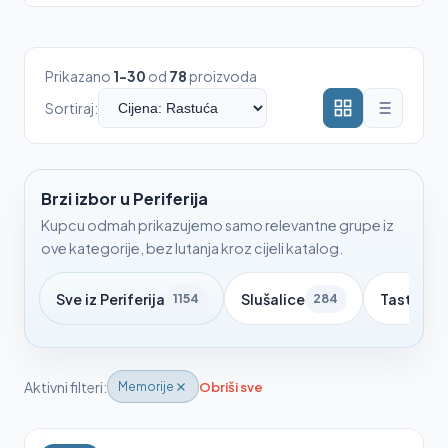
Prikazano
1-30
od
78
proizvoda
Sortiraj:
Brzi izbor u Periferija
Kupcu odmah prikazujemo samo relevantne grupe iz
ove kategorije, bez lutanja kroz cijeli katalog.
Sve iz Periferija
Slušalice
Tastatur
1154
284
Aktivni filteri:
Obriši sve
Memorije