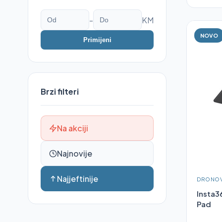
-
KM
NOVO
Primijeni
Brzi filteri
Na akciji
Najnovije
Najjeftinije
DRONOV
Insta3
Pad