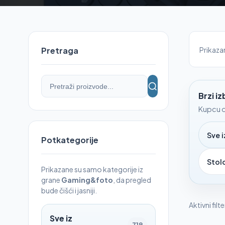
Prikaz
Pretraga
Brzi i
Kupcu o
Sve 
Potkategorije
Stolo
Prikazane su samo kategorije iz
grane
Gaming&foto
, da pregled
bude čišći i jasniji.
Aktivni filte
Sve iz
719