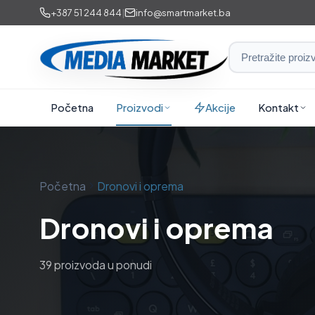
Preskoči
+387 51 244 844
|
info@smartmarket.ba
na
sadržaj
Smart
Market
i
Početna
Proizvodi
Akcije
Kontakt
Media
Market
Početna
Dronovi i oprema
Dronovi i oprema
39 proizvoda u ponudi