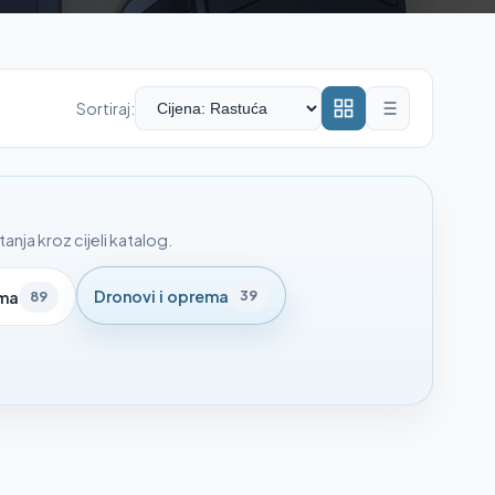
Sortiraj:
nja kroz cijeli katalog.
Dronovi i oprema
39
ema
89