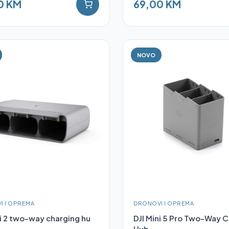
0 KM
69,00 KM
NOVO
I I OPREMA
DRONOVI I OPREMA
ni 2 two-way charging hu
DJI Mini 5 Pro Two-Way C
Hub