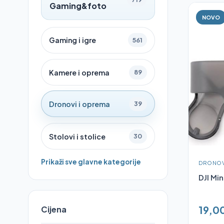
Gaming&foto
NOVO
Gaming i igre
561
Kamere i oprema
89
Dronovi i oprema
39
Stolovi i stolice
30
Prikaži sve glavne kategorije
DRONOV
DJI Mi
19,0
Cijena