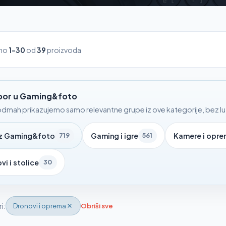
ano
1-30
od
39
proizvoda
zbor u Gaming&foto
dmah prikazujemo samo relevantne grupe iz ove kategorije, bez luta
iz Gaming&foto
Gaming i igre
Kamere i opr
719
561
vi i stolice
30
ri:
Dronovi i oprema
Obriši sve