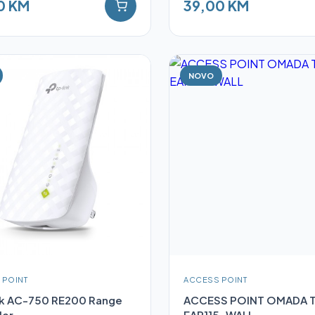
0 KM
39,00 KM
NOVO
 POINT
ACCESS POINT
nk AC-750 RE200 Range
ACCESS POINT OMADA T
der
EAP115-WALL