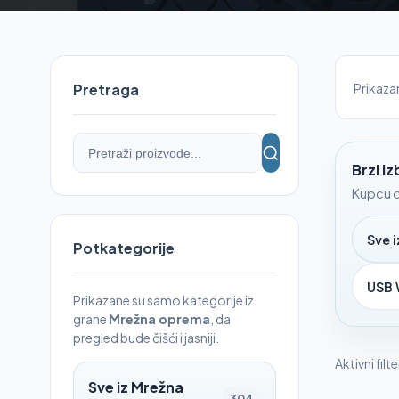
Prikaz
Pretraga
Brzi i
Kupcu o
Sve 
Potkategorije
USB 
Prikazane su samo kategorije iz
grane
Mrežna oprema
, da
pregled bude čišći i jasniji.
Aktivni filte
Sve iz Mrežna
304