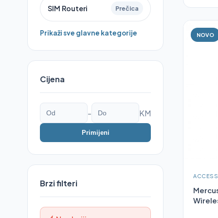
SIM Routeri
Prečica
Prikaži sve glavne kategorije
NOVO
Cijena
-
KM
Primijeni
ACCESS
Brzi filteri
Mercu
Wirele