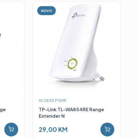
NOVO
ACCESS POINT
rge
TP-Link TL-WA854RE Range
Extender N
29,00 KM