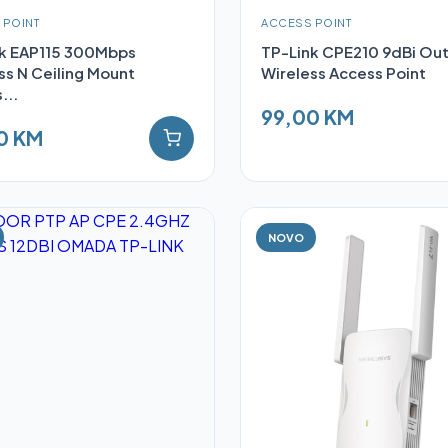
 POINT
ACCESS POINT
k EAP115 300Mbps
TP-Link CPE210 9dBi Ou
ss N Ceiling Mount
Wireless Access Point
...
99,00 KM
0 KM
NOVO