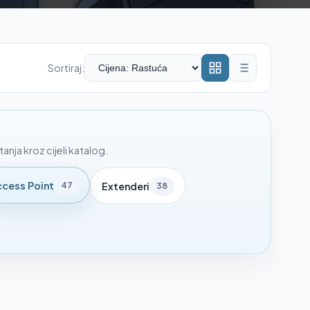
Sortiraj:
nja kroz cijeli katalog.
cess Point
47
Extenderi
38