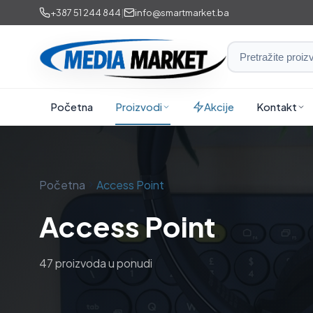
Preskoči
+387 51 244 844
|
info@smartmarket.ba
na
sadržaj
Smart
Market
i
Početna
Proizvodi
Akcije
Kontakt
Media
Market
Početna
Access Point
Access Point
47 proizvoda u ponudi