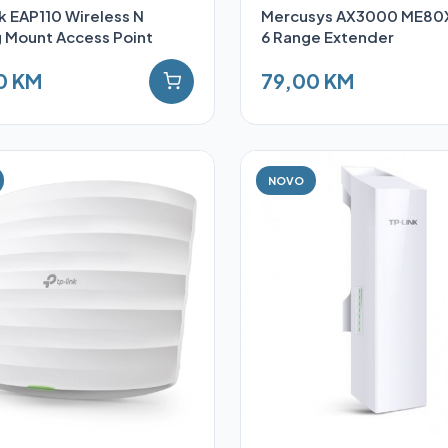
k EAP110 Wireless N
Mercusys AX3000 ME80X
g Mount Access Point
6 Range Extender
0 KM
79,00 KM
NOVO