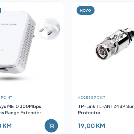
NOVO
 POINT
ACCESS POINT
sys ME10 300Mbps
TP-Link TL-ANT24SP Su
ss Range Extender
Protector
0 KM
19,00 KM