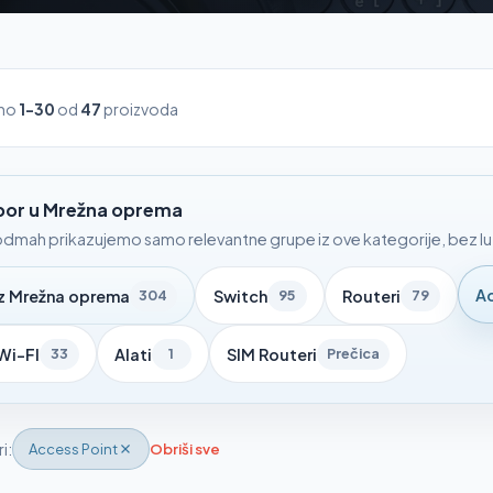
ano
1-30
od
47
proizvoda
zbor u Mrežna oprema
dmah prikazujemo samo relevantne grupe iz ove kategorije, bez luta
Ac
iz Mrežna oprema
Switch
Routeri
304
95
79
Wi-FI
Alati
SIM Routeri
33
1
Prečica
ri:
Access Point
Obriši sve