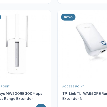
NOVO
 POINT
ACCESS POINT
sys MW300RE 300Mbps
TP-Link TL-WA850RE Ra
ss Range Extender
Extender N