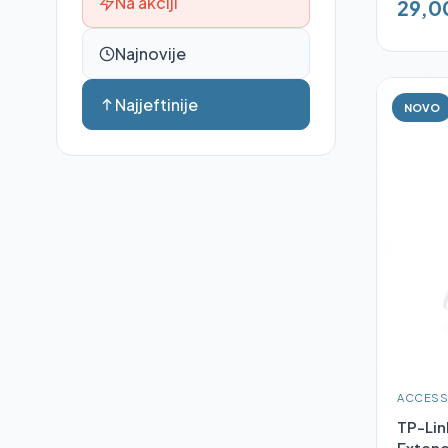
Na akciji
29,0
Najnovije
Najjeftinije
NOVO
ACCESS
TP-Li
Exten