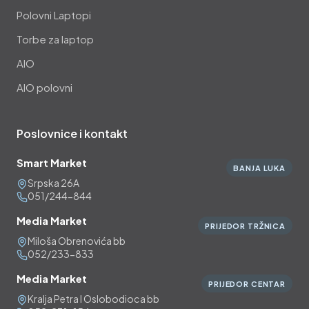
Polovni Laptopi
Torbe za laptop
AIO
AIO polovni
Poslovnice i kontakt
Smart Market
BANJA LUKA
Srpska 26A
051/244-844
Media Market
PRIJEDOR TRŽNICA
Miloša Obrenovića bb
052/233-833
Media Market
PRIJEDOR CENTAR
Kralja Petra I Oslobodioca bb