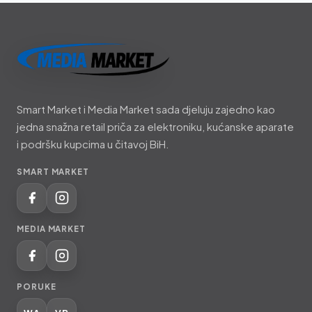
Smart
Market
Smart Market i Media Market sada djeluju zajedno kao
i
jedna snažna retail priča za elektroniku, kućanske aparate
Media
i podršku kupcima u čitavoj BiH.
Market
SMART MARKET
MEDIA MARKET
PORUKE