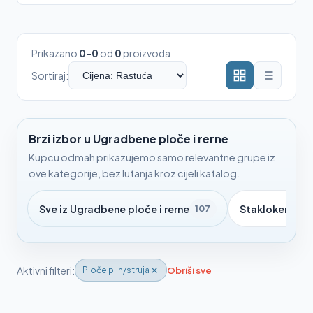
Prikazano
0-0
od
0
proizvoda
Sortiraj:
Brzi izbor u Ugradbene ploče i rerne
Kupcu odmah prikazujemo samo relevantne grupe iz
ove kategorije, bez lutanja kroz cijeli katalog.
Sve iz Ugradbene ploče i rerne
Staklokeramič
107
Aktivni filteri:
Obriši sve
Ploče plin/struja