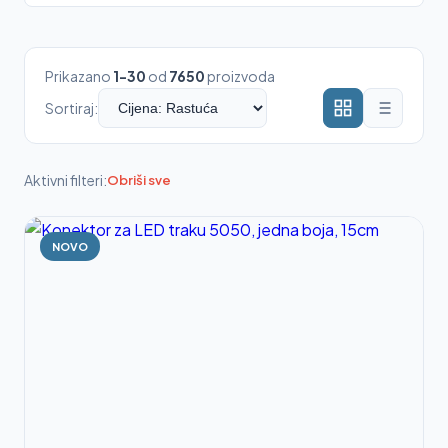
Prikazano
1-30
od
7650
proizvoda
Sortiraj:
Aktivni filteri:
Obriši sve
NOVO