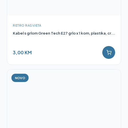
RETRO RASVJETA
Kabel s grlom Green Tech E27 grlo x 1 kom, plastika, cr...
3,00 KM
NOVO