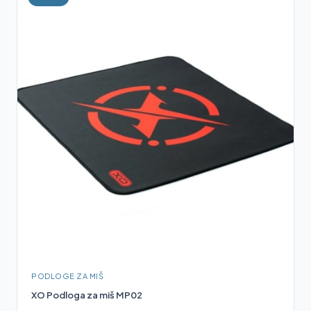
PODLOGE ZA MIŠ
XO Podloga za miš MP02