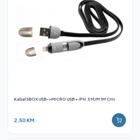
Kabal SBOX USB->MICRO USB + IPH.5 M/M 1M Crni
2,50 KM