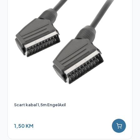
Scart kabal 1,5m EngelAxil
1,50 KM