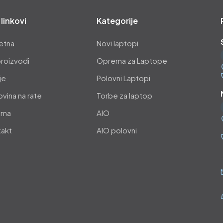
 linkovi
Kategorije
etna
Novi laptopi
proizvodi
Oprema za Laptope
je
Polovni Laptopi
vina na rate
Torbe za laptop
ama
AIO
takt
AIO polovni