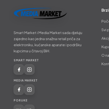
Brzi
Smart
Poč
Market
Svi 
Smart Market i Media Market sada djeluju
i
Akci
zajedno kao jedna snažna retail priča za
Media
elektroniku, kućanske aparate i podršku
Kupo
Market
kupcima u čitavoj BiH.
O n
SMART MARKET
Kon
MEDIA MARKET
PORUKE