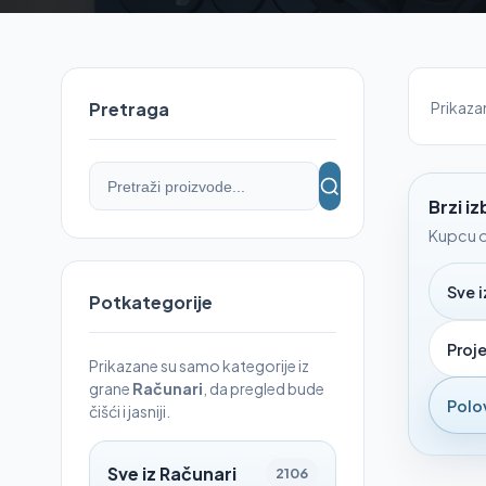
Prikaz
Pretraga
Brzi i
Kupcu o
Sve i
Potkategorije
Proje
Prikazane su samo kategorije iz
grane
Računari
, da pregled bude
Polo
čišći i jasniji.
Sve iz Računari
2106