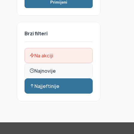
Primijeni
Brzi filteri
Na akciji
Najnovije
Najjeftinije