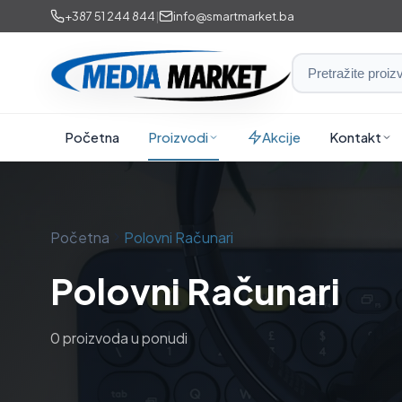
Preskoči
+387 51 244 844
|
info@smartmarket.ba
na
sadržaj
Smart
Market
i
Početna
Proizvodi
Akcije
Kontakt
Media
Market
Početna
Polovni Računari
Polovni Računari
0 proizvoda u ponudi