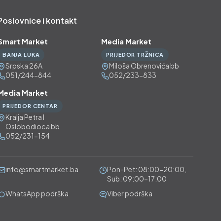
Poslovnice i kontakt
Smart Market
Media Market
BANJA LUKA
PRIJEDOR TRŽNICA
Srpska 26A
Miloša Obrenovića bb
051/244-844
052/233-833
Media Market
PRIJEDOR CENTAR
Kralja Petra I
Oslobodioca bb
052/231-154
info@smartmarket.ba
Pon-Pet: 08:00-20:00,
Sub: 09:00-17:00
WhatsApp podrška
Viber podrška