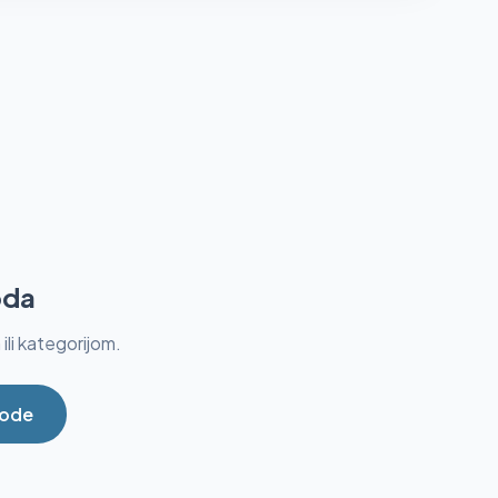
oda
li kategorijom.
vode