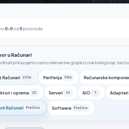
ano
0-0
od
0
proizvoda
zbor u Računari
dmah prikazujemo samo relevantne grupe iz ove kategorije, bez luta
z Računari
Periferija
Računarske kompone
2106
1154
ktori i oprema
Serveri
AIO
Adapteri 
25
14
7
vni Računari
Prečica
Softwere
Prečica