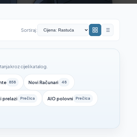
Sortiraj:
nja kroz cijeli katalog.
nte
Novi Računari
858
48
i prelazi
AIO polovni
Prečica
Prečica