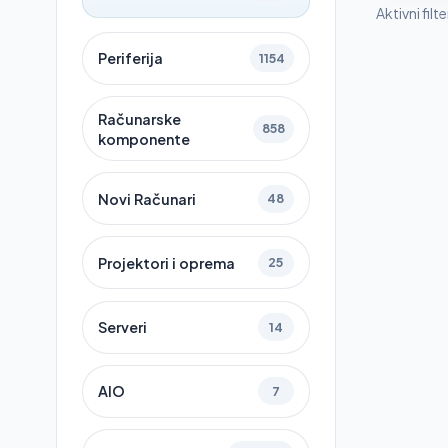
Aktivni filte
Periferija
1154
Računarske
858
komponente
Novi Računari
48
Projektori i oprema
25
Serveri
14
AIO
7