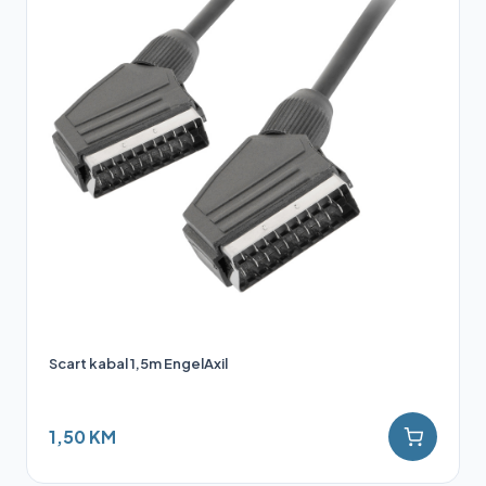
Scart kabal 1,5m EngelAxil
1,50 KM