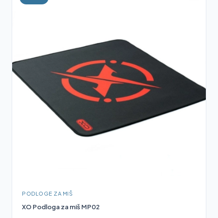
PODLOGE ZA MIŠ
XO Podloga za miš MP02