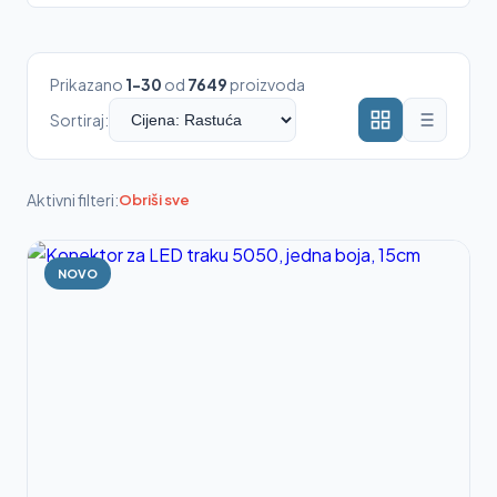
Prikazano
1-30
od
7649
proizvoda
Sortiraj:
Aktivni filteri:
Obriši sve
NOVO