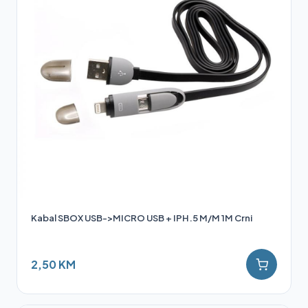
Kabal SBOX USB->MICRO USB + IPH.5 M/M 1M Crni
2,50 KM