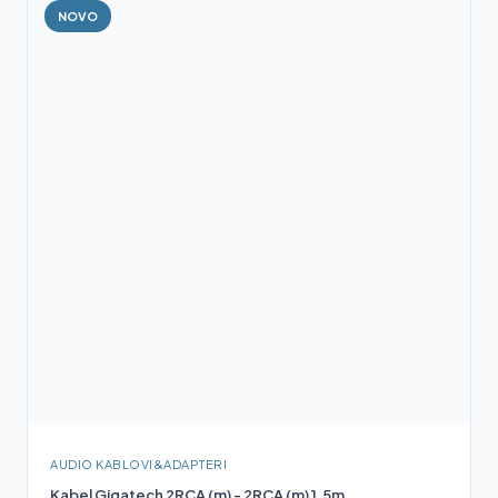
NOVO
AUDIO KABLOVI&ADAPTERI
Kabel Gigatech 2RCA (m) - 2RCA (m) 1.5m