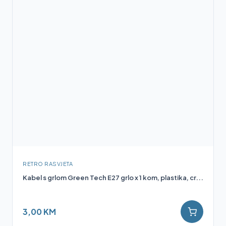
RETRO RASVJETA
Kabel s grlom Green Tech E27 grlo x 1 kom, plastika, cr...
3,00 KM