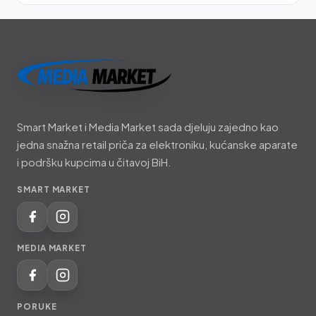
Smart
Market
Smart Market i Media Market sada djeluju zajedno kao
i
jedna snažna retail priča za elektroniku, kućanske aparate
Media
i podršku kupcima u čitavoj BiH.
Market
SMART MARKET
MEDIA MARKET
PORUKE