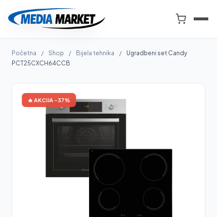
Preskoči
na
Smart
sadržaj
Market
i
Početna
/
Shop
/
Bijela tehnika
/
Ugradbeni set Candy
Media
PCT25CXCH64CCB
Market
🔥 AKCIJA -37%