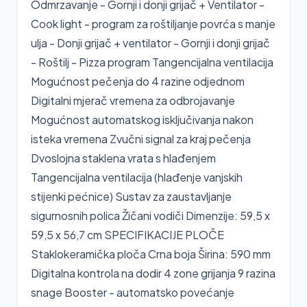
Odmrzavanje - Gornji i donji grijač + Ventilator -
Cook light - program za roštiljanje povrća s manje
ulja - Donji grijač + ventilator - Gornji i donji grijač
- Roštilj - Pizza program Tangencijalna ventilacija
Mogućnost pečenja do 4 razine odjednom
Digitalni mjerač vremena za odbrojavanje
Mogućnost automatskog isključivanja nakon
isteka vremena Zvučni signal za kraj pečenja
Dvoslojna staklena vrata s hlađenjem
Tangencijalna ventilacija (hlađenje vanjskih
stijenki pećnice) Sustav za zaustavljanje
sigurnosnih polica Žičani vodiči Dimenzije: 59,5 x
59,5 x 56,7 cm SPECIFIKACIJE PLOČE
Staklokeramička ploča Crna boja Širina: 590 mm
Digitalna kontrola na dodir 4 zone grijanja 9 razina
snage Booster - automatsko povećanje