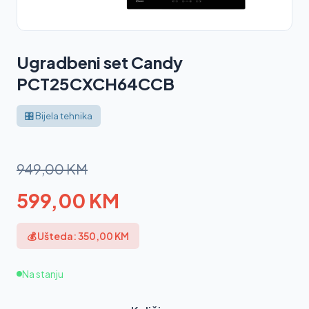
Ugradbeni set Candy
PCT25CXCH64CCB
🎛️ Bijela tehnika
949,00 KM
599,00 KM
💰 Ušteda: 350,00 KM
Na stanju