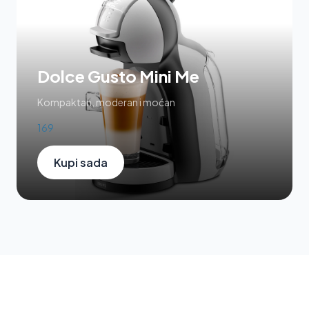
Dolce Gusto Mini Me
Kompaktan, moderan i moćan
169
Kupi sada