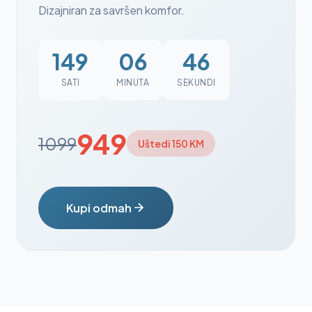
Dizajniran za savršen komfor.
149
06
45
SATI
MINUTA
SEKUNDI
949
1099
Uštedi 150 KM
Kupi odmah