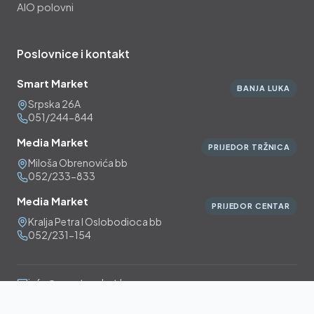
AIO polovni
Poslovnice i kontakt
Smart Market
BANJA LUKA
Srpska 26A
051/244-844
Media Market
PRIJEDOR TRŽNICA
Miloša Obrenovića bb
052/233-833
Media Market
PRIJEDOR CENTAR
Kralja Petra I Oslobodioca bb
052/231-154
info@smartmarket.ba
Pon-Pet: 08:00-20:00, Sub: 09:00-17:00