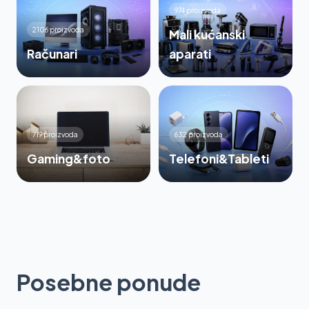
974 proizvoda
2106 proizvoda
Mali kućanski
Računari
aparati
719 proizvoda
632 proizvoda
Gaming&foto
Telefoni&Tableti
Posebne ponude