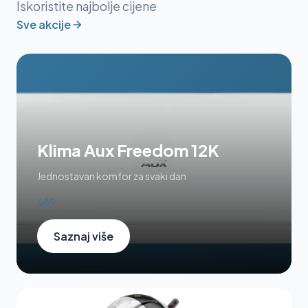
Iskoristite najbolje cijene
Sve akcije
Klima Aux Freedom 12K
Jednostavan komfor za svaki dan
689
Saznaj više