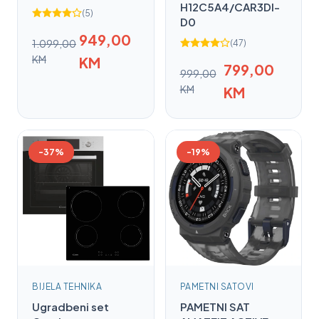
H12C5A4/CAR3DI-
(5)
D0
949,00
1.099,00
(47)
KM
KM
799,00
999,00
KM
KM
-37%
-19%
BIJELA TEHNIKA
PAMETNI SATOVI
Ugradbeni set
PAMETNI SAT