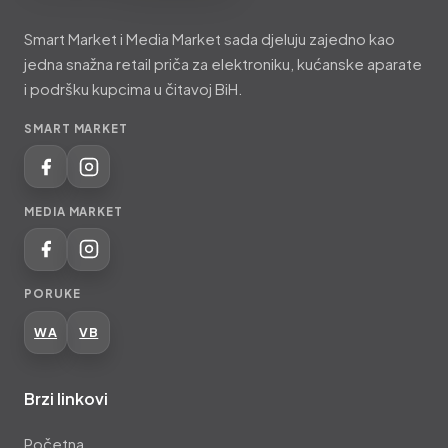
Market
Smart Market i Media Market sada djeluju zajedno kao
i
jedna snažna retail priča za elektroniku, kućanske aparate
Media
i podršku kupcima u čitavoj BiH.
Market
SMART MARKET
MEDIA MARKET
PORUKE
WA
VB
Brzi linkovi
Početna