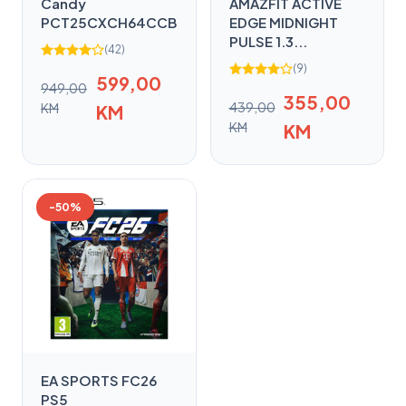
Candy
AMAZFIT ACTIVE
PCT25CXCH64CCB
EDGE MIDNIGHT
PULSE 1.3...
(42)
(9)
599,00
949,00
355,00
439,00
KM
KM
KM
KM
-50%
EA SPORTS FC26
PS5